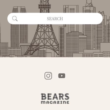
クレストコート砂土原
お正月
日本橋
2024年
トーキョーバイク
vol.2
祭り
アート・バーゼル
丸の内
vol.1
ベアチェア
北欧ヴィンテージ家具の世界
軽井沢
別荘
東京24区
前橋
NIKARI
ドルフ・ブルーメン
北欧
チームメンバー募集