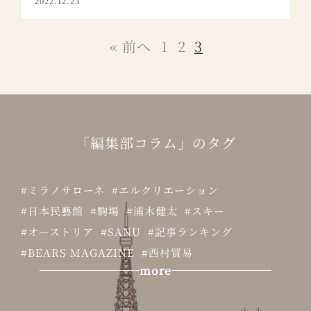
2022.12.23
« 前へ
1
2
3
「
編集部コラム
」のタグ
ミラノサローネ
エルクリエーション
日本民藝館
駒場
浦木健太
スキー
オーストリア
SANU
記事ランキング
BEARS MAGAZINE
西村貿易
more
山口奈津
ヴェネチア・ビエンナーレ
青木淳
Studio NOI
casa de
ブラジル家具