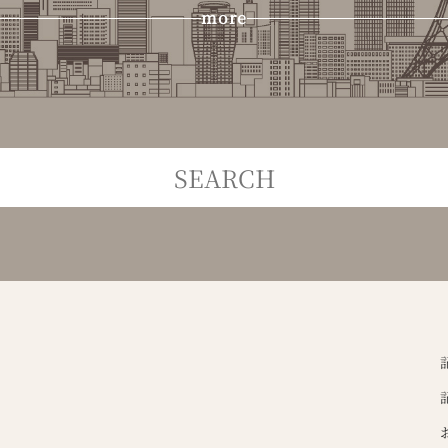
more
KI LIGHT
白山
約37㎡のコンパクトハウス