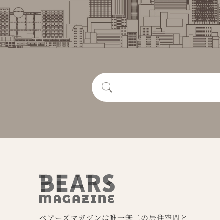
vol.1
DAISU
べアーズマガジンは唯一無二の居住空間と