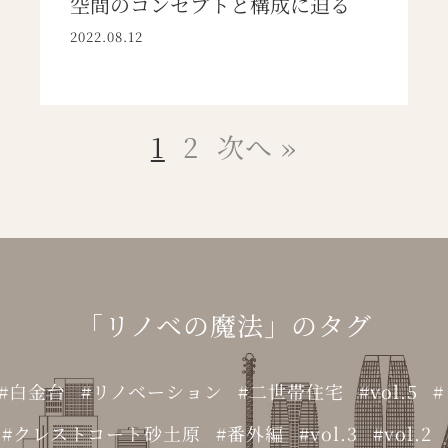
空間のコンセプトと構成に迫る
2022.08.12
1
2
次へ »
「
リノベの魔法
」のタグ
白金台
リノベーション
二世帯住宅
vol.5
クレストコート砂土原
番外編
vol.3
vol.2