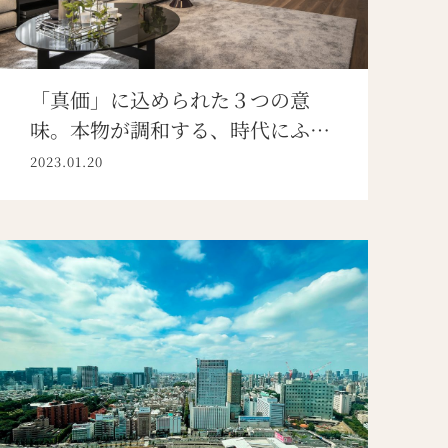
「真価」に込められた３つの意
味。本物が調和する、時代にふさ
わしい空間へ。
2023.01.20