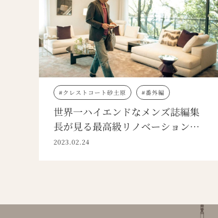
クレストコート砂土原
番外編
世界一ハイエンドなメンズ誌編集
長が見る最高級リノベーションの
真価
2023.02.24