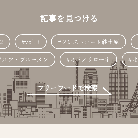
記事を見つける
.2
vol.3
クレストコート砂土原
ドルフ・ブルーメン
ミラノサローネ
北
フリーワードで検索