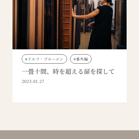
ドルフ・ブルーメン
番外編
一畳十間、時を超える扉を探して
2023.01.27