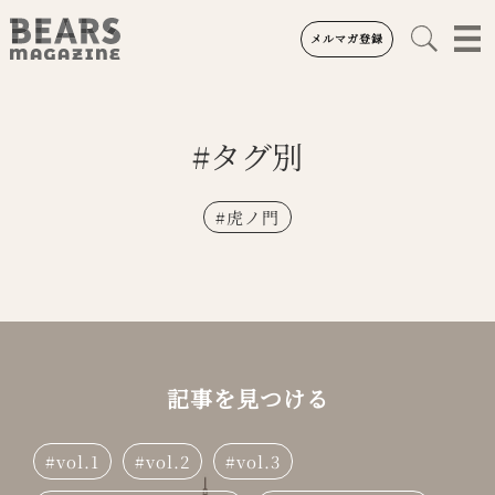
メルマガ登録
#タグ別
#
虎ノ門
記事を見つける
vol.1
vol.2
vol.3