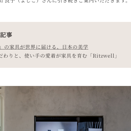
山 良子（よしこ）さんに引き続きご案内いただきます。
載記事
ell」の家具が世界に届ける、日本の美学
わりと、使い手の愛着が家具を育む「Ritzwell」