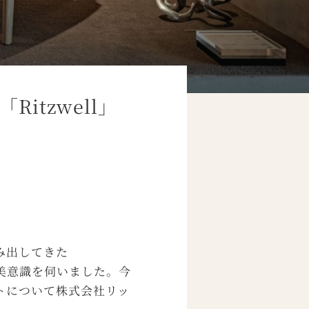
tzwell」
み出してきた
る美意識を伺いました。今
トについて株式会社リッ