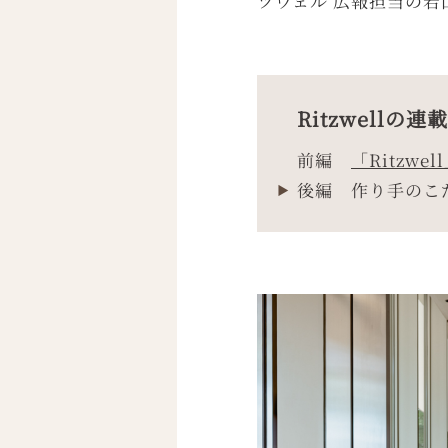
ツウェル 広報担当の若
Ritzwellの連
前編
「Ritzw
後編
作り手のこだ